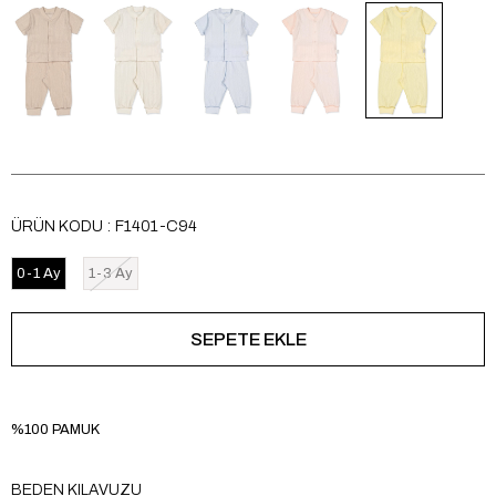
ÜRÜN KODU
F1401-C94
0-1 Ay
1-3 Ay
%100 PAMUK
BEDEN KILAVUZU