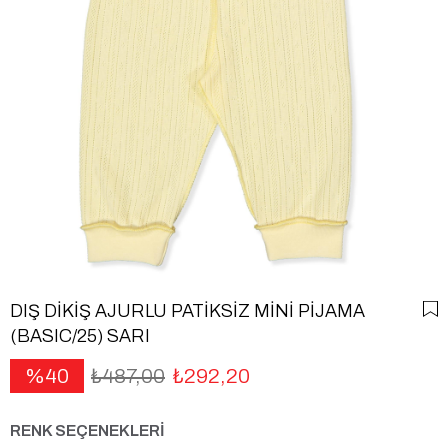
DIŞ DİKİŞ AJURLU PATİKSİZ MİNİ PİJAMA
(BASIC/25) SARI
40
₺487,00
₺292,20
RENK SEÇENEKLERİ