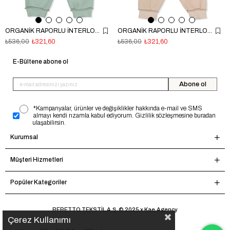
ORGANİK RAPORLU İNTERLOK PATİKSİZ MİNİ PİJAMA (ORGANIC FARM) MİNT
ORGANİK RAPORLU İNTERLOK PATİKSİZ MİNİ PİJAMA (ORGANIC FARM) BEJ
₺536,00
₺321,60
₺536,00
₺321,60
E-Bültene abone ol
Abone ol
*Kampanyalar, ürünler ve değişiklikler hakkında e-mail ve SMS
almayı kendi rızamla kabul ediyorum. Gizlilik sözleşmesine buradan
ulaşabilirsin.
Kurumsal
Müşteri Hizmetleri
Popüler Kategoriler
BEBETTO TEKSTİL A.Ş. © 2025 x Kae.Agency
Çerez Kullanımı