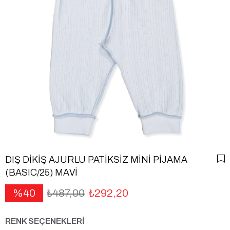
DIŞ DİKİŞ AJURLU PATİKSİZ MİNİ PİJAMA
(BASIC/25) MAVİ
40
₺487,00
₺292,20
RENK SEÇENEKLERİ