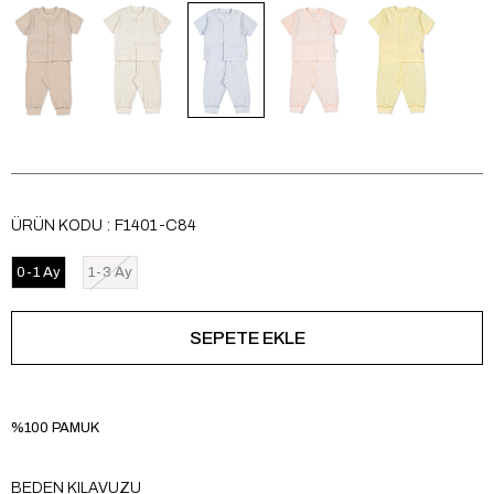
ÜRÜN KODU
F1401-C84
0-1 Ay
1-3 Ay
%100 PAMUK
BEDEN KILAVUZU