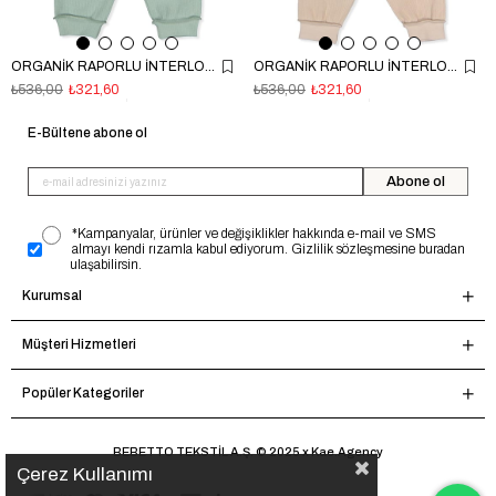
ORGANİK RAPORLU İNTERLOK PATİKSİZ MİNİ PİJAMA (ORGANIC FARM) MİNT
ORGANİK RAPORLU İNTERLOK PATİKSİZ MİNİ PİJAMA (ORGANIC FARM) BEJ
₺536,00
₺321,60
₺536,00
₺321,60
E-Bültene abone ol
Abone ol
*Kampanyalar, ürünler ve değişiklikler hakkında e-mail ve SMS
almayı kendi rızamla kabul ediyorum. Gizlilik sözleşmesine buradan
ulaşabilirsin.
Kurumsal
Müşteri Hizmetleri
Popüler Kategoriler
BEBETTO TEKSTİL A.Ş. © 2025 x Kae.Agency
Çerez Kullanımı