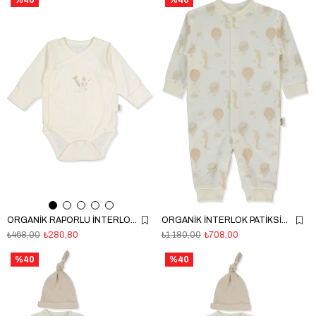
%40
%40
ORGANİK RAPORLU İNTERLOK KRUVAZE BODY (ORGANIC FARM) EKRU
ORGANİK İNTERLOK PATİKSİZ MİNİ TULUM (ORGANIC BORN WITH LOVE) KOYU EKRU
₺468,00
₺280,80
₺1.180,00
₺708,00
%40
%40