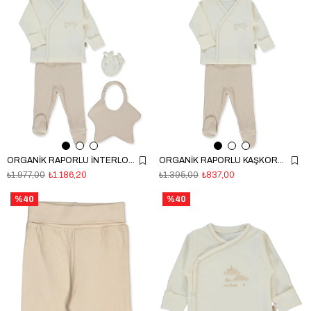
ORGANİK RAPORLU İNTERLOK ZIBIN SET 5Lİ (ORGANIC BORN WITH LOVE) BEJ
ORGANİK RAPORLU KAŞKORSE ZIBIN SET 3LÜ (ORGANIC BORN WITH LOVE) BEJ
₺1.977,00
₺1.186,20
₺1.395,00
₺837,00
%40
%40