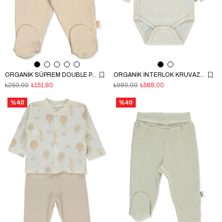
ORGANİK SÜPREM DOUBLE PATİKLİ PANTOLON (ORGANIC MY MUSHROOM) BEJ
ORGANİK İNTERLOK KRUVAZE BODY (ORGANIC BORN WITH LOVE) KOYU EKRU
₺253,00
₺151,80
₺980,00
₺588,00
%40
%40