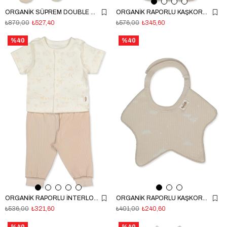
ORGANİK SÜPREM DOUBLE ZIBIN SET 5Lİ (ORGANIC MY MUSHROOM) BEJ
ORGANİK RAPORLU KAŞKORSE MENDİL 6LI (ORGANIC BORN WITH LOVE) BEJ
₺879,00
₺527,40
₺576,00
₺345,60
%40
%40
ORGANİK RAPORLU İNTERLOK PATİKSİZ MİNİ PİJAMA (ORGANIC FARM) BEJ
ORGANİK RAPORLU KAŞKORSE ÖNLÜK (ORGANIC BORN WITH LOVE) BEJ
₺536,00
₺321,60
₺401,00
₺240,60