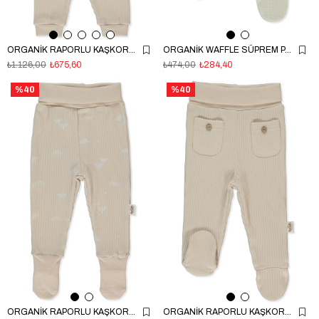
ORGANİK RAPORLU KAŞKORSE PATİKSİZ PİJAMA TAKIMI 2Lİ (ORGANIC BORN WITH LOVE) BEJ
ORGANİK WAFFLE SÜPREM PATİKLİ PANTOLON (ORGANIC CUTE BEAR) BEJ
₺1.126,00
₺675,60
₺474,00
₺284,40
%40
%40
ORGANİK RAPORLU KAŞKORSE ÇORAPTOLON (ORGANIC BORN WITH LOVE) BEJ
ORGANİK RAPORLU KAŞKORSE PATİKLİ PANTOLON (ORGANIC BORN WITH LOVE) BEJ