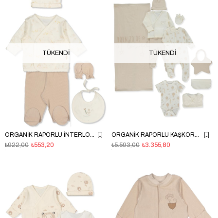
TÜKENDI
TÜKENDI
ORGANİK RAPORLU İNTERLOK ZIBIN SET 5Lİ (ORGANIC FARM) BEJ
ORGANİK RAPORLU KAŞKORSE ZIBIN SET 10LU (ORGANIC BORN WITH LOVE) BEJ
₺922,00
₺553,20
₺5.593,00
₺3.355,80