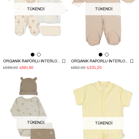
TÜKENDI
TÜKENDI
ORGANİK RAPORLU İNTERLOK PREMATURE ZIBIN SET 5Lİ (ORGANIC LITTLE LAMB) EKRU
ORGANİK RAPORLU İNTERLOK PATİKLİ TULUM (ORGANIC FARM) BEJ
₺986,00
₺591,60
₺552,00
₺331,20
TÜKENDI
TÜKENDI