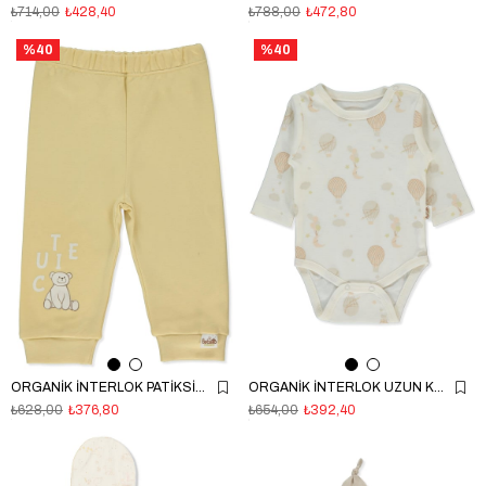
₺714,00
₺428,40
₺788,00
₺472,80
%40
%40
ORGANİK İNTERLOK PATİKSİZ PANTOLON (ORGANIC FUN MOMENT) SARI
ORGANİK İNTERLOK UZUN KOLLU BODY AY (ORGANIC BORN WITH LOVE) KOYU EKRU
₺628,00
₺376,80
₺654,00
₺392,40