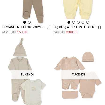
ORGANİK İNTERLOK BODY SET 3LÜ (ORGANIC FUN MOMENT) KAHVERENGİ
DIŞ DİKİŞ AJURLU PATİKSİZ MİNİ TULUM (BASIC/25) SARI
₺1.286,00
₺771,60
₺473,00
₺283,80
TÜKENDI
TÜKENDI