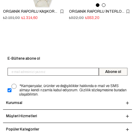
ORGANİK RAPORLU KAŞKORSE TULUM SET 3LÜ (ORGANIC BORN WITH LOVE) BEJ
ORGANİK RAPORLU İNTERLOK PREMATURE TULUM SET 4LÜ (ORGANIC LITTLE LAMB) BEJ
₺2.191,00
₺1.314,60
₺922,00
₺553,20
E-Bültene abone ol
Abone ol
*Kampanyalar, ürünler ve değişiklikler hakkında e-mail ve SMS
almayı kendi rızamla kabul ediyorum. Gizlilik sözleşmesine buradan
ulaşabilirsin.
Kurumsal
Müşteri Hizmetleri
Popüler Kategoriler