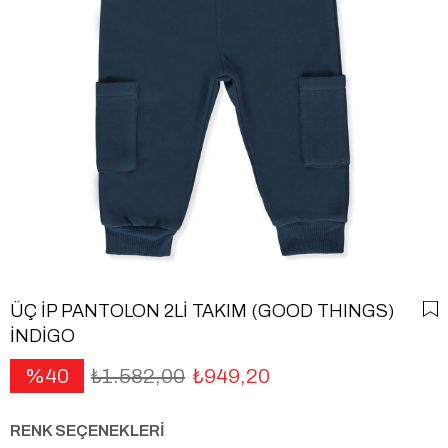
ÜÇ İP PANTOLON 2Lİ TAKIM (GOOD THINGS)
İNDİGO
40
₺1.582,00
₺949,20
RENK SEÇENEKLERİ