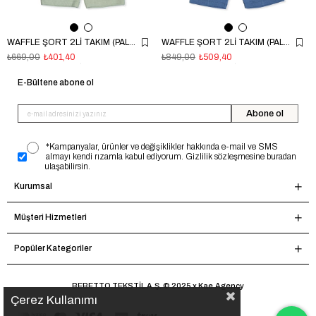
WAFFLE ŞORT 2Lİ TAKIM (PALM TIME) YEŞİL
WAFFLE ŞORT 2Lİ TAKIM (PALM TIME) İNDİGO
₺669,00
₺401,40
₺849,00
₺509,40
E-Bültene abone ol
Abone ol
*Kampanyalar, ürünler ve değişiklikler hakkında e-mail ve SMS
almayı kendi rızamla kabul ediyorum. Gizlilik sözleşmesine buradan
ulaşabilirsin.
Kurumsal
Müşteri Hizmetleri
Popüler Kategoriler
BEBETTO TEKSTİL A.Ş. © 2025 x Kae.Agency
Çerez Kullanımı