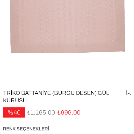
TRİKO BATTANİYE (BURGU DESEN) GÜL
KURUSU
40
₺1.165,00
₺699,00
RENK SEÇENEKLERİ