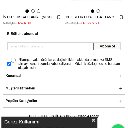
İNTERLOK BATTANİYE (MISS ANGEL) EKRU
İNTERLOK ELYAFLI BATTANİYE (TINY FLORIST) PEMBE
₺958,00
₺574,80
₺2.126,00
₺1.275,60
E-Bültene abone ol
Abone ol
*Kampanyalar, ürünler ve değişiklikler hakkında e-mail ve SMS
almayı kendi rızamla kabul ediyorum. Gizlilik sözleşmesine buradan
ulaşabilirsin.
Kurumsal
Müşteri Hizmetleri
Popüler Kategoriler
BEBETTO TEKSTİL A.Ş. © 2025 x Kae.Agency
Çerez Kullanımı