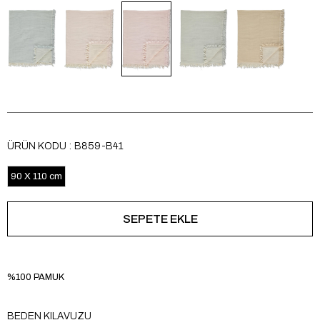
ÜRÜN KODU
B859-B41
90 X 110 cm
%100 PAMUK
BEDEN KILAVUZU