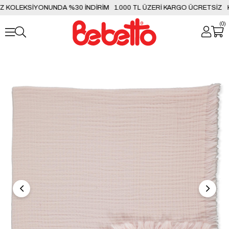
KOLEKSİYONUNDA %30 İNDİRİM
1.000 TL ÜZERİ KARGO ÜCRETSİZ
KI
0