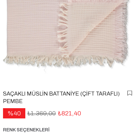
SAÇAKLI MÜSLİN BATTANİYE (ÇİFT TARAFLI)
PEMBE
40
₺1.369,00
₺821,40
RENK SEÇENEKLERİ