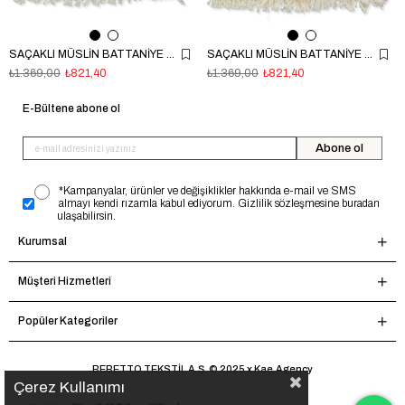
SAÇAKLI MÜSLİN BATTANİYE (ÇİFT TARAFLI) MAVİ
SAÇAKLI MÜSLİN BATTANİYE (ÇİFT TARAFLI) SOMON
₺1.369,00
₺821,40
₺1.369,00
₺821,40
E-Bültene abone ol
Abone ol
*Kampanyalar, ürünler ve değişiklikler hakkında e-mail ve SMS
almayı kendi rızamla kabul ediyorum. Gizlilik sözleşmesine buradan
ulaşabilirsin.
Kurumsal
Müşteri Hizmetleri
Popüler Kategoriler
BEBETTO TEKSTİL A.Ş. © 2025 x Kae.Agency
Çerez Kullanımı