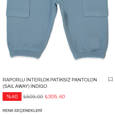
RAPORLU İNTERLOK PATİKSİZ PANTOLON
(SAIL AWAY) İNDİGO
40
₺509,00
₺305,40
RENK SEÇENEKLERİ