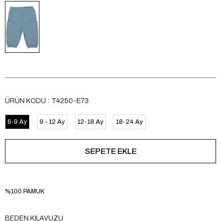
ÜRÜN KODU
T4250-E73
6-9 Ay
9 - 12 Ay
12-18 Ay
18-24 Ay
%100 PAMUK
BEDEN KILAVUZU