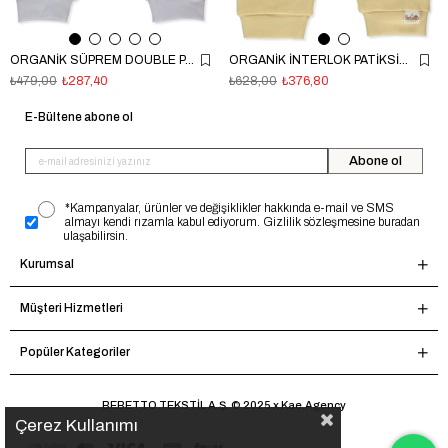
ORGANİK SÜPREM DOUBLE PATİKSİZ PANTOLON (ORGANIC STARS AND KOALAS) GRİ
ORGANİK İNTERLOK PATİKSİZ PANTOLON (ORGANIC FUN MOMENT) SARI
₺479,00
₺287,40
₺628,00
₺376,80
E-Bültene abone ol
Abone ol
*Kampanyalar, ürünler ve değişiklikler hakkında e-mail ve SMS
almayı kendi rızamla kabul ediyorum. Gizlilik sözleşmesine buradan
ulaşabilirsin.
Kurumsal
Müşteri Hizmetleri
Popüler Kategoriler
BEBETTO TEKSTİL A.Ş. © 2025 x Kae.Agency
Çerez Kullanımı