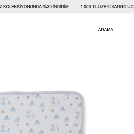
OLEKSİYONUNDA %30 İNDİRİM
1.000 TL ÜZERİ KARGO ÜCRET