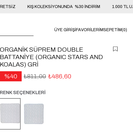
SİZ
KIŞ KOLEKSİYONUNDA %30 İNDİRİM
1.000 TL ÜZE
ÜYE GIRIŞI
FAVORILERIM
SEPETIM
0
ORGANİK SÜPREM DOUBLE
BATTANİYE (ORGANIC STARS AND
KOALAS) GRİ
40
₺811,00
₺486,60
RENK SEÇENEKLERİ