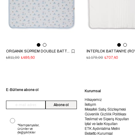
ORGANİK SÜPREM DOUBLE BATTANİYE (ORGANIC STARS AND KOALAS) MAVİ
₺811,00
₺486,60
₺1.179,00
₺707,40
E-Bültene abone ol
Kurumsal
Hikayemiz
İletişim
Abone ol
Mesafeli Satış Sözleşmesi
Güvenlik Gizlilik Politikası
Teslimat ve Sipariş Koşulları
İptal ve İade Koşulları
*Kampanyalar,
ETK Aydınlatma Metni
ürünler ve
değişiklikler
Bebetto Kurumsal