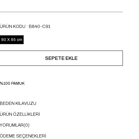
ÜRÜN KODU
B840-C91
80 X 85 cm
%100 PAMUK
BEDEN KILAVUZU
ÜRÜN ÖZELLIKLERI
YORUMLAR
(0)
ÖDEME SEÇENEKLERI