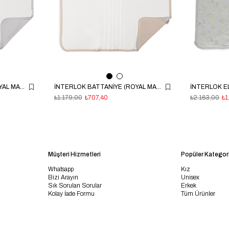
İNTERLOK BATTANİYE (ROYAL MAN) GRİ
İNTERLOK BATTANİYE (ROYAL MAN) BEJ
₺1.179,00
₺707,40
₺2.163,00
₺1
Müşteri Hizmetleri
Popüler Kategori
Whatsapp
Kız
Bizi Arayın
Unisex
Sık Sorulan Sorular
Erkek
Kolay İade Formu
Tüm Ürünler