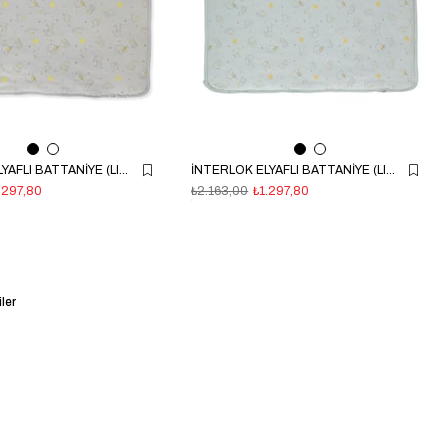
İNTERLOK ELYAFLI BATTANİYE (LITTLE ELEPHANT) GRİ
İNTERLOK ELYAFLI BATTANİYE (LITTLE ELEPHANT) MİNT
.297,80
₺2.163,00
₺1.297,80
ler