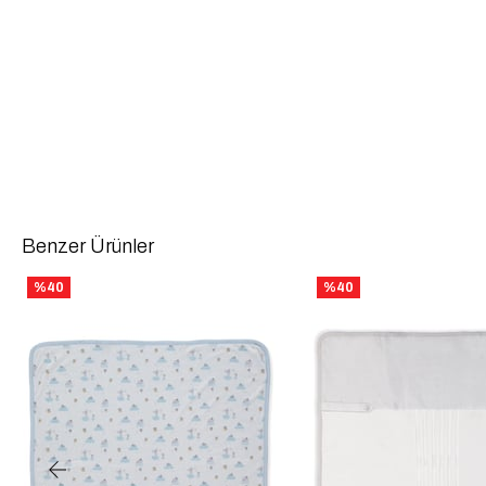
Benzer Ürünler
%40
%40