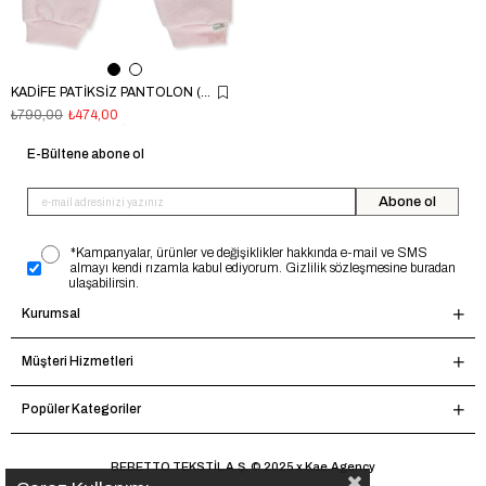
KADİFE PATİKSİZ PANTOLON (MY LITTLE ONE) PEMBE
₺790,00
₺474,00
E-Bültene abone ol
Abone ol
*Kampanyalar, ürünler ve değişiklikler hakkında e-mail ve SMS
almayı kendi rızamla kabul ediyorum. Gizlilik sözleşmesine buradan
ulaşabilirsin.
Kurumsal
Müşteri Hizmetleri
Popüler Kategoriler
BEBETTO TEKSTİL A.Ş. © 2025 x Kae.Agency