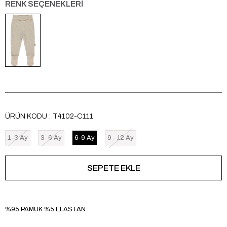
RENK SEÇENEKLERİ
ÜRÜN KODU
T4102-C111
1-3 Ay
3-6 Ay
6-9 Ay
9 - 12 Ay
%95 PAMUK %5 ELASTAN