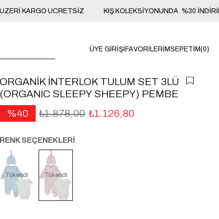
ÜZERİ KARGO ÜCRETSİZ
KIŞ KOLEKSİYONUNDA %30 İNDİRİM
ÜYE GIRIŞI
FAVORILERIM
SEPETIM
0
ORGANİK İNTERLOK TULUM SET 3LÜ
(ORGANIC SLEEPY SHEEPY) PEMBE
40
₺1.878,00
₺1.126,80
RENK SEÇENEKLERİ
Tükendi
Tükendi