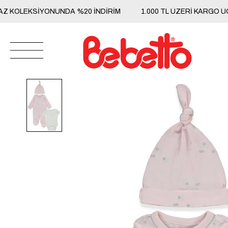
Z KOLEKSİYONUNDA %20 İNDİRİM
1.000 TL ÜZERİ KARGO ÜC