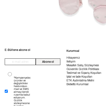
E-Bültene abone ol
Kurumsal
Hikayemiz
İletişim
Abone ol
Mesafeli Satış Sözleşmesi
Güvenlik Gizlilik Politikası
Teslimat ve Sipariş Koşulları
İptal ve İade Koşulları
*Kampanyalar,
ETK Aydınlatma Metni
ürünler ve
değişiklikler
Bebetto Kurumsal
hakkında e-
mail ve SMS
almayı kendi
rızamla kabul
ediyorum.
Gizlilik
sözleşmesine