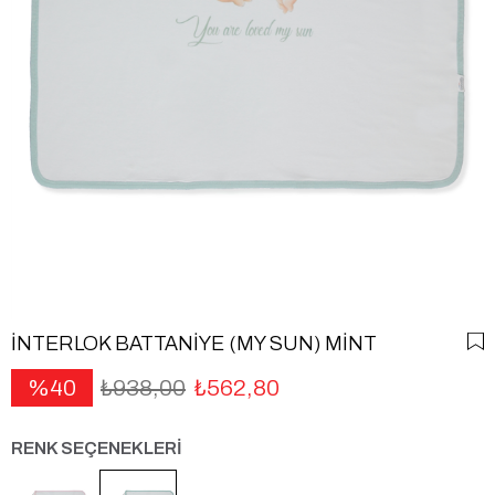
İNTERLOK BATTANİYE (MY SUN) MİNT
40
₺938,00
₺562,80
RENK SEÇENEKLERİ