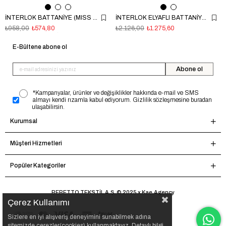
İNTERLOK BATTANİYE (MISS ANGEL) EKRU
İNTERLOK ELYAFLI BATTANİYE (TINY FLORIST) PEMBE
₺958,00
₺574,80
₺2.126,00
₺1.275,60
E-Bültene abone ol
Abone ol
*Kampanyalar, ürünler ve değişiklikler hakkında e-mail ve SMS
almayı kendi rızamla kabul ediyorum. Gizlilik sözleşmesine buradan
ulaşabilirsin.
Kurumsal
Müşteri Hizmetleri
Popüler Kategoriler
BEBETTO TEKSTİL A.Ş. © 2025 x Kae.Agency
Çerez Kullanımı
Sizlere en iyi alışveriş deneyimini sunabilmek adına
sitemizde çerezler(cookies) kullanmaktayız. Detaylı bilgi