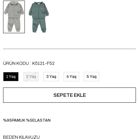
ÜRÜN KODU
K5121-F52
1 Yaş
2 Yaş
3 Yaş
4 Yaş
5 Yaş
%95PAMUK %5ELASTAN
BEDEN KILAVUZU