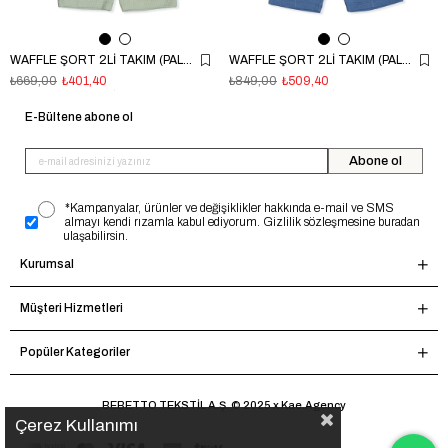
WAFFLE ŞORT 2Lİ TAKIM (PALM TIME) YEŞİL
WAFFLE ŞORT 2Lİ TAKIM (PALM TIME) İNDİGO
₺669,00
₺401,40
₺849,00
₺509,40
E-Bültene abone ol
Abone ol
*Kampanyalar, ürünler ve değişiklikler hakkında e-mail ve SMS
almayı kendi rızamla kabul ediyorum. Gizlilik sözleşmesine buradan
ulaşabilirsin.
Kurumsal
Müşteri Hizmetleri
Popüler Kategoriler
BEBETTO TEKSTİL A.Ş. © 2025 x Kae.Agency
Çerez Kullanımı