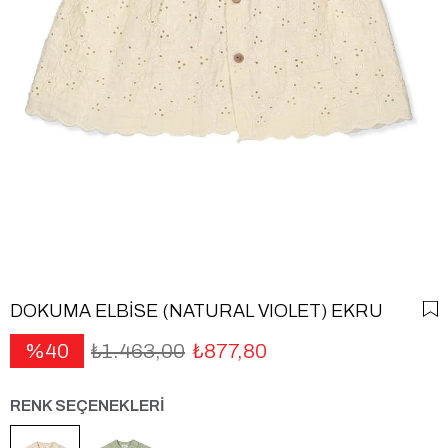
DOKUMA ELBİSE (NATURAL VIOLET) EKRU
40
₺1.463,00
₺877,80
RENK SEÇENEKLERİ