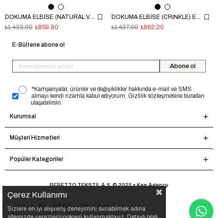
DOKUMA ELBİSE (NATURAL VIOLET) YEŞİL
DOKUMA ELBİSE (CRINKLE) EKRU
₺1.433,00
₺859,80
₺1.437,00
₺862,20
E-Bültene abone ol
Abone ol
*Kampanyalar, ürünler ve değişiklikler hakkında e-mail ve SMS
almayı kendi rızamla kabul ediyorum. Gizlilik sözleşmesine buradan
ulaşabilirsin.
Kurumsal
Müşteri Hizmetleri
Popüler Kategoriler
BEBETTO TEKSTİL A.Ş. © 2025 x Kae.Agency
Çerez Kullanımı
Sizlere en iyi alışveriş deneyimini sunabilmek adına
sitemizde çerezler(cookies) kullanmaktayız. Detaylı bilgi