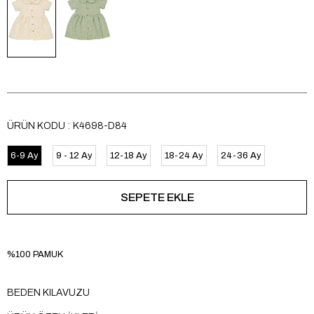
ÜRÜN KODU
K4698-D84
6-9 Ay
9 - 12 Ay
12-18 Ay
18-24 Ay
24-36 Ay
%100 PAMUK
BEDEN KILAVUZU