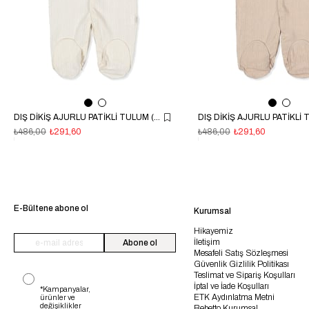
DIŞ DİKİŞ AJURLU PATİKLİ TULUM (BASIC/25) EKRU
₺486,00
₺291,60
₺486,00
₺291,60
E-Bültene abone ol
Kurumsal
Hikayemiz
İletişim
Abone ol
Mesafeli Satış Sözleşmesi
Güvenlik Gizlilik Politikası
Teslimat ve Sipariş Koşulları
İptal ve İade Koşulları
*Kampanyalar,
ETK Aydınlatma Metni
ürünler ve
değişiklikler
Bebetto Kurumsal