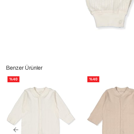
Benzer Ürünler
%40
%40