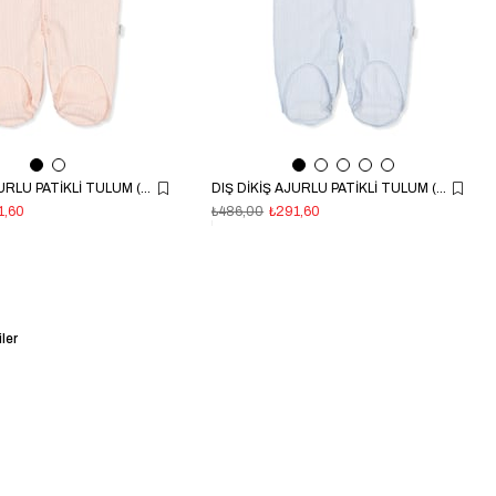
DIŞ DİKİŞ AJURLU PATİKLİ TULUM (BASIC/25) PEMBE
DIŞ DİKİŞ AJURLU PATİKLİ TULUM (BASIC/25) MAVİ
1,60
₺486,00
₺291,60
ler