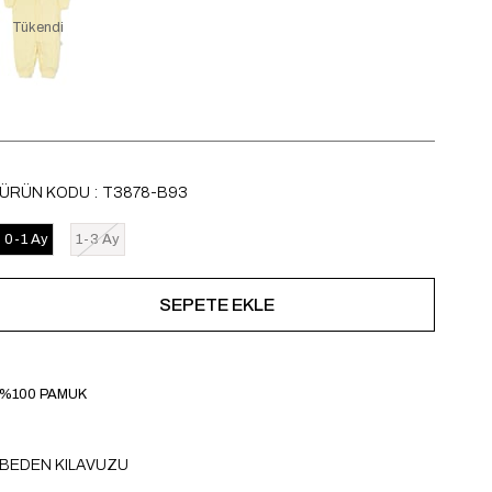
Tükendi
ÜRÜN KODU
T3878-B93
0-1 Ay
1-3 Ay
%100 PAMUK
BEDEN KILAVUZU