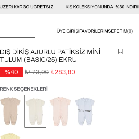
L ÜZERİ KARGO ÜCRETSİZ
KIŞ KOLEKSİYONUNDA %30 İNDİR
ÜYE GIRIŞI
FAVORILERIM
SEPETIM
0
DIŞ DİKİŞ AJURLU PATİKSİZ MİNİ
TULUM (BASIC/25) EKRU
40
₺473,00
₺283,80
RENK SEÇENEKLERİ
Tükendi