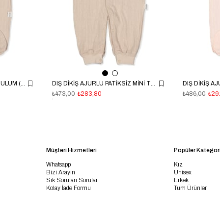
DIŞ DİKİŞ AJURLU PATİKLİ TULUM (BASIC/25) BEJ
DIŞ DİKİŞ AJURLU PATİKSİZ MİNİ TULUM (BASIC/25) BEJ
₺473,00
₺283,80
₺486,00
₺29
Müşteri Hizmetleri
Popüler Kategori
Whatsapp
Kız
Bizi Arayın
Unisex
Sık Sorulan Sorular
Erkek
Kolay İade Formu
Tüm Ürünler